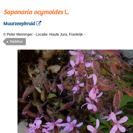
Saponaria ocymoides
L.
Muurzeepkruid
© Peter Meininger
-
Locatie: Haute Jura, Frankrijk
-
Habitus