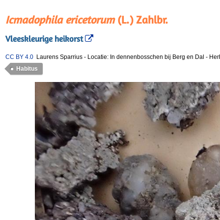
Icmadophila ericetorum
(L.) Zahlbr.
Vleeskleurige heikorst
CC BY 4.0
Laurens Sparrius
-
Locatie: In dennenbosschen bij Berg en Dal
-
Her
Habitus