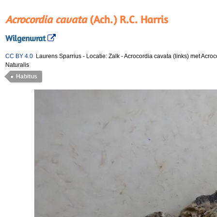
Acrocordia cavata
(Ach.) R.C. Harris
Wilgenwrat
CC BY 4.0
Laurens Sparrius
-
Locatie: Zalk
-
Acrocordia cavata (links) met Acr
Naturalis
Habitus