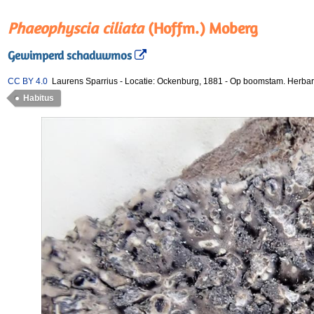
Phaeophyscia ciliata
(Hoffm.) Moberg
Gewimperd schaduwmos
CC BY 4.0
Laurens Sparrius
-
Locatie: Ockenburg, 1881
-
Op boomstam. Herbar
Habitus