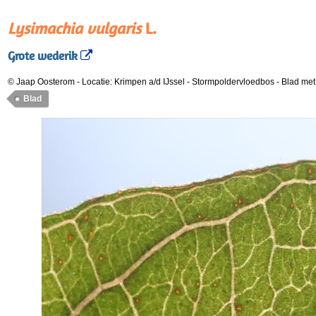
Lysimachia vulgaris
L.
Grote wederik
© Jaap Oosterom
-
Locatie: Krimpen a/d IJssel - Stormpoldervloedbos
-
Blad met 
Blad