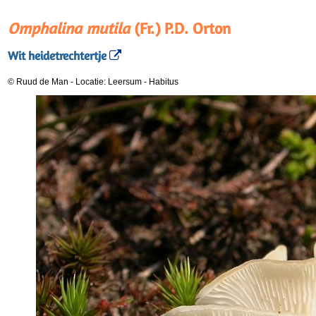
Omphalina mutila
(Fr.) P.D. Orton
Wit heidetrechtertje
© Ruud de Man
-
Locatie: Leersum
-
Habitus