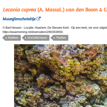
Lecania cuprea
(A. Massal.) van den Boom & C
Muurglimschoteltje
© Bart Hessen
-
Locatie: Haarlem, De Nieuwe Kerk
-
Op een kerk, zie voor uitg
https://waarneming.nl/observation/280393856/.
Habitus
Vruchtlichaam
Thallus