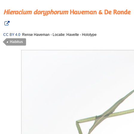
Hieracium doryphorum
Haveman & De Ronde
CC BY 4.0
Rense Haveman
-
Locatie: Havelte
-
Holotype
Habitus