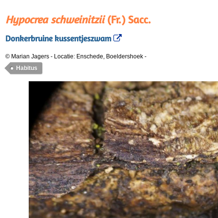
Hypocrea schweinitzii
(Fr.) Sacc.
Donkerbruine kussentjeszwam
© Marian Jagers
-
Locatie: Enschede, Boeldershoek
-
Habitus