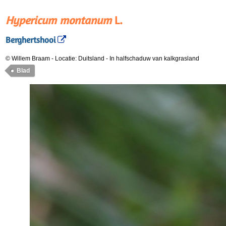
Hypericum montanum
L.
Berghertshooi
© Willem Braam
-
Locatie: Duitsland
-
In halfschaduw van kalkgrasland
Blad