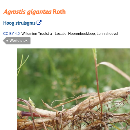
Agrostis gigantea
Roth
Hoog struisgras
CC BY 4.0
Willemien Troelstra
-
Locatie: Heerenbeekloop, Lennisheuvel
-
Wortelstok