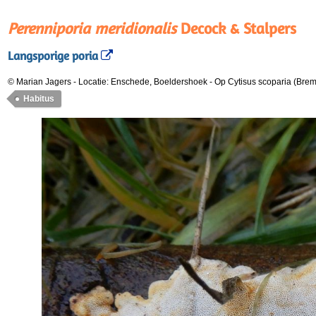
Perenniporia meridionalis
Decock & Stalpers
Langsporige poria
© Marian Jagers
-
Locatie: Enschede, Boeldershoek
-
Op Cytisus scoparia (Brem
Habitus