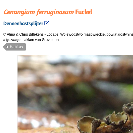
Cenangium ferruginosum
Fuckel
Dennenbastsplijter
© Alina & Chris Billekens
-
Locatie: Województwo mazowieckie, powiat gostyniń
afgezaagde takken van Grove den
Habitus