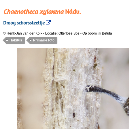
Chaenotheca xyloxena
Nádv.
Droog schorssteeltje
© Henk-Jan van der Kolk
-
Locatie: Otterlose Bos
-
Op boomlijk Betula
Habitus
Primaire foto