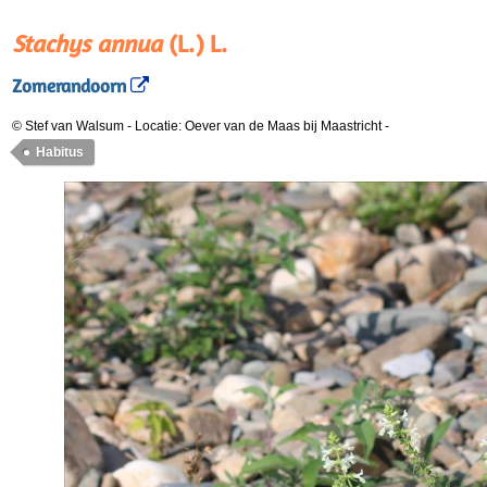
Stachys annua
(L.) L.
Zomerandoorn
© Stef van Walsum
-
Locatie: Oever van de Maas bij Maastricht
-
Habitus