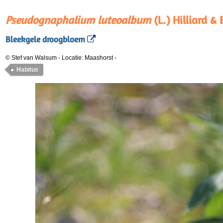
Pseudognaphalium luteoalbum
(L.) Hilliard & 
Bleekgele droogbloem
© Stef van Walsum
-
Locatie: Maashorst
-
Habitus