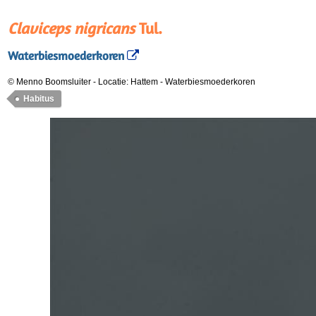
Claviceps nigricans
Tul.
Waterbiesmoederkoren
© Menno Boomsluiter
-
Locatie: Hattem
-
Waterbiesmoederkoren
Habitus