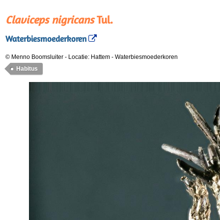
Claviceps nigricans
Tul.
Waterbiesmoederkoren
© Menno Boomsluiter
-
Locatie: Hattem
-
Waterbiesmoederkoren
Habitus