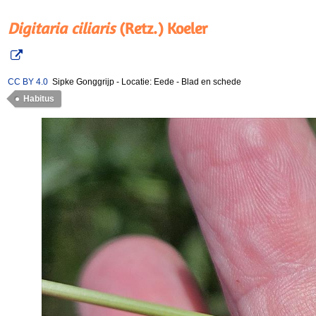
Digitaria ciliaris
(Retz.) Koeler
CC BY 4.0
Sipke Gonggrijp
-
Locatie: Eede
-
Blad en schede
Habitus