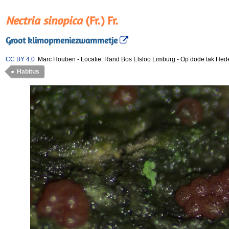
Nectria sinopica
(Fr.) Fr.
Groot klimopmeniezwammetje
CC BY 4.0
Marc Houben
-
Locatie: Rand Bos Elsloo Limburg
-
Op dode tak Hed
Habitus