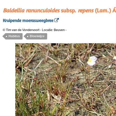
Baldellia ranunculoides
subsp.
repens
(Lam.) Á
Kruipende moerasweegbree
© Tim van de Vondervoort
-
Locatie: Beuven
-
Habitus
Bloeiwijze