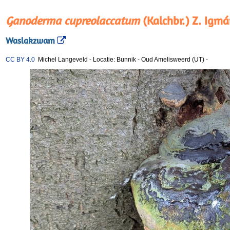
Ganoderma cupreolaccatum
(Kalchbr.) Z. Igm
Waslakzwam
CC BY 4.0
Michel Langeveld
-
Locatie: Bunnik - Oud Amelisweerd (UT)
-