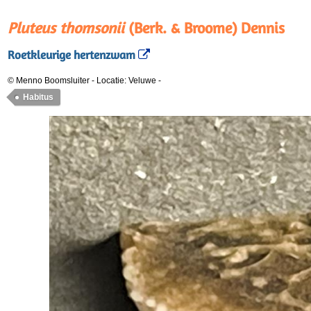
Pluteus thomsonii
(Berk. & Broome) Dennis
Roetkleurige hertenzwam
© Menno Boomsluiter
-
Locatie: Veluwe
-
Habitus