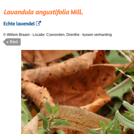
Lavandula angustifolia
Mill.
Echte lavendel
© Willem Braam
-
Locatie: Coevorden, Drenthe
-
tussen verharding
Blad