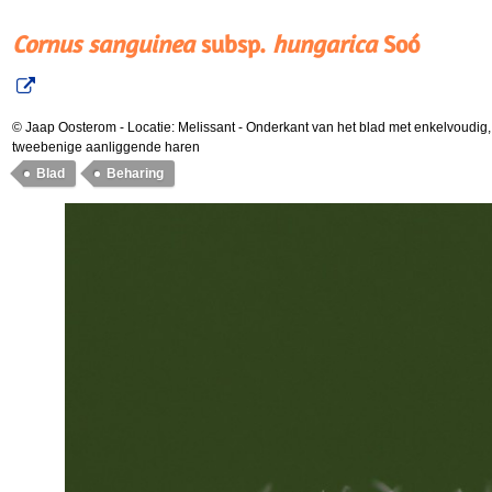
Cornus sanguinea
subsp.
hungarica
Soó
© Jaap Oosterom
-
Locatie: Melissant
-
Onderkant van het blad met enkelvoudig
tweebenige aanliggende haren
Blad
Beharing