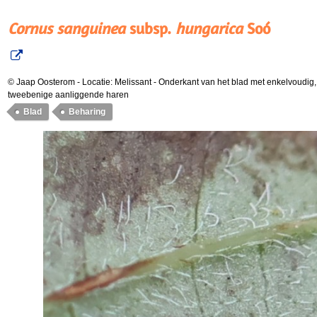
Cornus sanguinea
subsp.
hungarica
Soó
© Jaap Oosterom
-
Locatie: Melissant
-
Onderkant van het blad met enkelvoudig
tweebenige aanliggende haren
Blad
Beharing