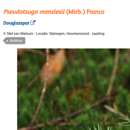
Pseudotsuga menziesii
(Mirb.) Franco
Douglasspar
© Stef van Walsum
-
Locatie: Nijmegen, Heumensoord
-
zaailing
Habitus