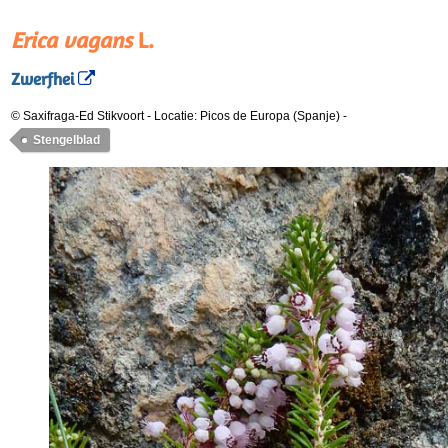
Erica vagans
L.
Zwerfhei
© Saxifraga-Ed Stikvoort
-
Locatie: Picos de Europa (Spanje)
-
Stengelblad