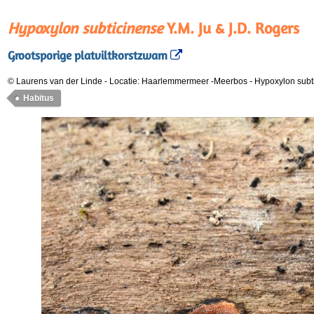
Hypoxylon subticinense
Y.M. Ju & J.D. Rogers
Grootsporige platviltkorstzwam
© Laurens van der Linde
-
Locatie: Haarlemmermeer -Meerbos
-
Hypoxylon subt
Habitus