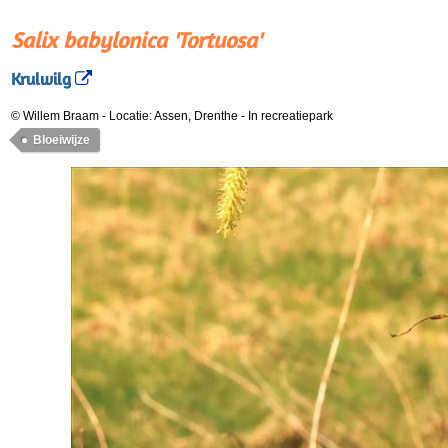
Salix babylonica 'Tortuosa'
Krulwilg
© Willem Braam
-
Locatie: Assen, Drenthe
-
In recreatiepark
Bloeiwijze