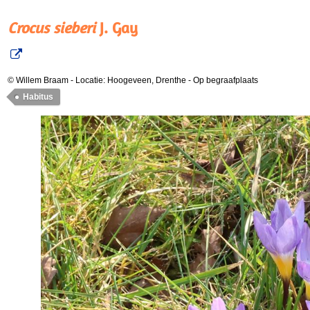
Crocus sieberi
J. Gay
© Willem Braam
-
Locatie: Hoogeveen, Drenthe
-
Op begraafplaats
Habitus