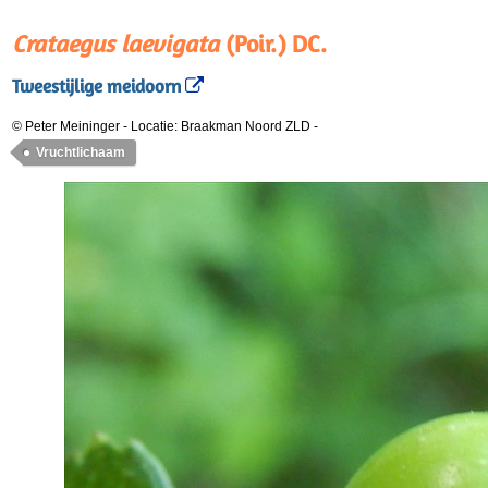
Crataegus laevigata
(Poir.) DC.
Tweestijlige meidoorn
© Peter Meininger
-
Locatie: Braakman Noord ZLD
-
Vruchtlichaam