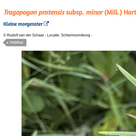
Tragopogon pratensis
subsp.
minor
(Mill.) Har
Kleine morgenster
© Rudolf van der Schaar
-
Locatie: Schiermonnikoog
-
Habitus