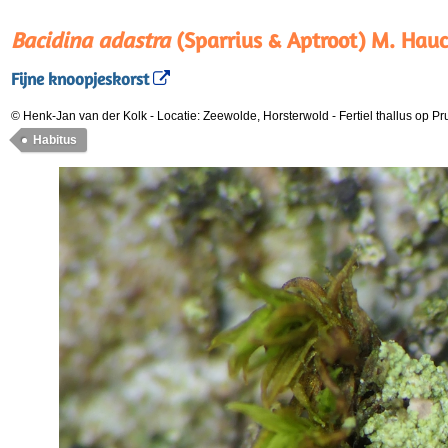
Bacidina adastra
(Sparrius & Aptroot) M. Hauc
Fijne knoopjeskorst
© Henk-Jan van der Kolk
-
Locatie: Zeewolde, Horsterwold
-
Fertiel thallus op P
Habitus