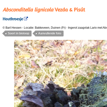
Absconditella lignicola
Vezda & Pisút
Houtkroesje
© Bart Hessen
-
Locatie: Bakkeveen, Duinen (Fr)
-
Ingerot zaagvlak Larix met Abs
Soort in biotoop
Aanvullende foto