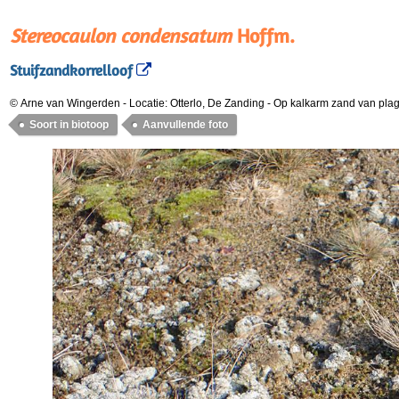
Stereocaulon condensatum
Hoffm.
Stuifzandkorrelloof
© Arne van Wingerden
-
Locatie: Otterlo, De Zanding
-
Op kalkarm zand van plag
Soort in biotoop
Aanvullende foto