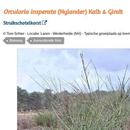
Orcularia insperata
(Nylander) Kalb & Giralt
Struikschotelkorst
© Tom Schier
-
Locatie: Laren - Westerheide (NH)
-
Typische groeiplaats op brem
Biotoop
Aanvullende foto