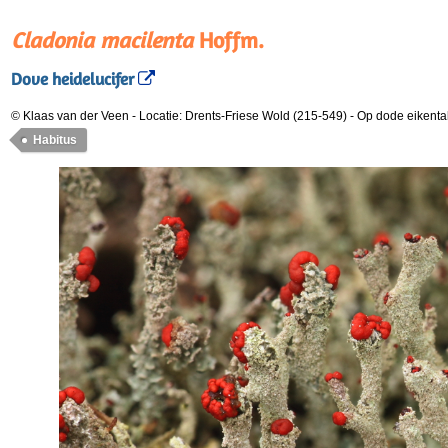
Cladonia macilenta
Hoffm.
Dove heidelucifer
© Klaas van der Veen
-
Locatie: Drents-Friese Wold (215-549)
-
Op dode eikenta
Habitus