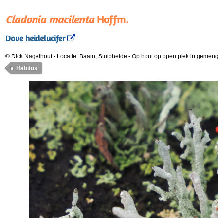
Cladonia macilenta
Hoffm.
Dove heidelucifer
© Dick Nagelhout
-
Locatie: Baarn, Stulpheide
-
Op hout op open plek in gemeng
Habitus