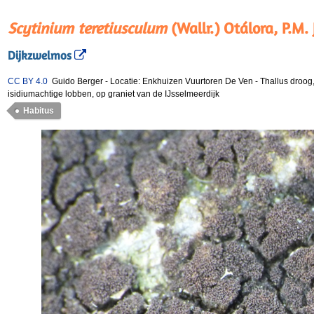
Scytinium teretiusculum
(Wallr.) Otálora, P.M.
Dijkzwelmos
CC BY 4.0
Guido Berger
-
Locatie: Enkhuizen Vuurtoren De Ven
-
Thallus droog,
isidiumachtige lobben, op graniet van de IJsselmeerdijk
Habitus