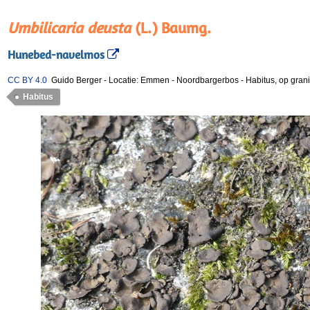
Umbilicaria deusta
(L.) Baumg.
Hunebed-navelmos
CC BY 4.0
Guido Berger
-
Locatie: Emmen - Noordbargerbos
-
Habitus, op gran
Habitus