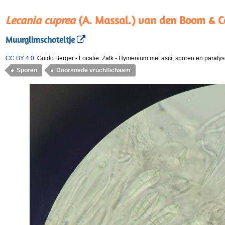
Lecania cuprea
(A. Massal.) van den Boom & C
Muurglimschoteltje
CC BY 4.0
Guido Berger
-
Locatie: Zalk
-
Hymenium met asci, sporen en parafys
Sporen
Doorsnede vruchtlichaam