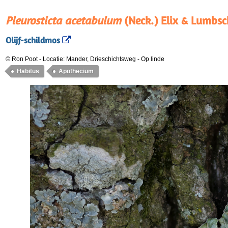
Pleurosticta acetabulum
(Neck.) Elix & Lumbsc
Olijf-schildmos
© Ron Poot
-
Locatie: Mander, Drieschichtsweg
-
Op linde
Habitus
Apothecium