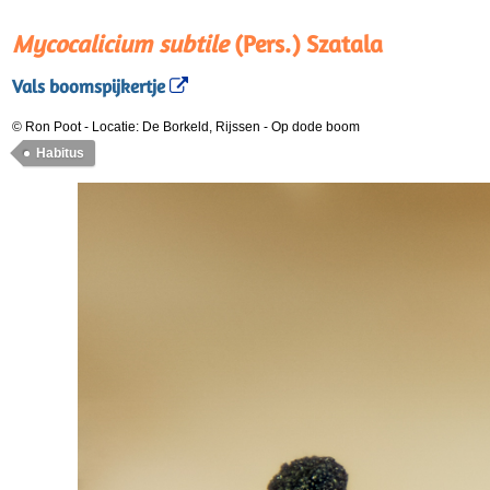
Mycocalicium subtile
(Pers.) Szatala
Vals boomspijkertje
© Ron Poot
-
Locatie: De Borkeld, Rijssen
-
Op dode boom
Habitus