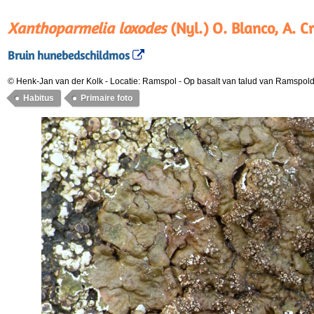
Xanthoparmelia loxodes
(Nyl.) O. Blanco, A. C
Bruin hunebedschildmos
© Henk-Jan van der Kolk
-
Locatie: Ramspol
-
Op basalt van talud van Ramspol
Habitus
Primaire foto