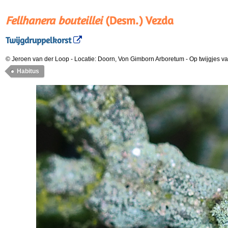
Fellhanera bouteillei
(Desm.) Vezda
Twijgdruppelkorst
© Jeroen van der Loop
-
Locatie: Doorn, Von Gimborn Arboretum
-
Op twijgjes va
Habitus