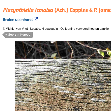
Placynthiella icmalea
(Ach.) Coppins & P. Jame
Bruine veenkorst
© Michiel van Vliet
-
Locatie: Nieuwegein
-
Op leuning verweerd houten bankje
Soort in biotoop