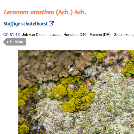
Lecanora orosthea
(Ach.) Ach.
Stoffige schotelkorst
CC BY 4.0
Job van Dieten
-
Locatie: Hunebed D40 - Emmen (DR)
-
Groot exempl
Habitus