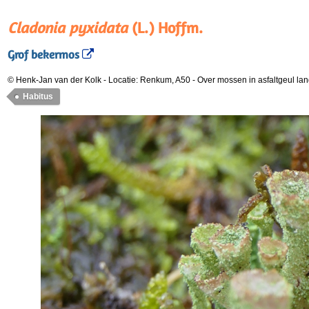
Cladonia pyxidata
(L.) Hoffm.
Grof bekermos
© Henk-Jan van der Kolk
-
Locatie: Renkum, A50
-
Over mossen in asfaltgeul la
Habitus