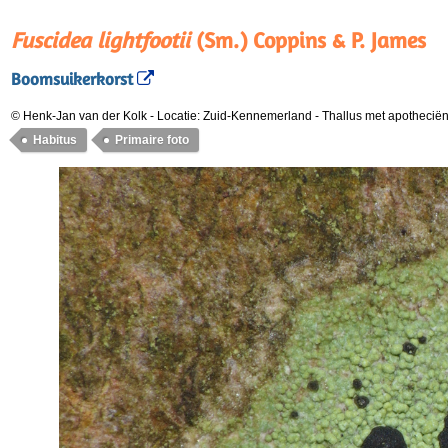
Fuscidea lightfootii
(Sm.) Coppins & P. James
Boomsuikerkorst
© Henk-Jan van der Kolk
-
Locatie: Zuid-Kennemerland
-
Thallus met apotheciën
Habitus
Primaire foto